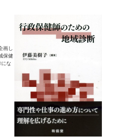
企画し
域保健
考にな